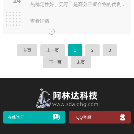
14
热稳定性好、无毒、是高分子聚合物的优良助
剂，其性能可与常用的油酸酰胺媲美，广泛用
查看详情
于石油、化工、轻纺和食品包装等工业领域，
首页
上一页
1
2
3
下一页
末页
在线询问
QQ客服