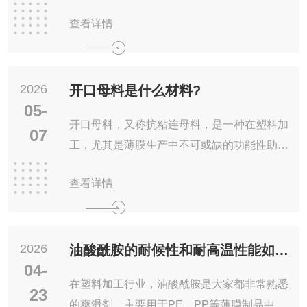
结构中含有一个长碳链（C22）和一个酰胺基
查看详情
团，这种结构赋予它独特的润滑性和表面活
2026
开口母料是什么材料?
05-
开口母料，又称抗粘连母料，是一种在塑料加
07
工，尤其是薄膜生产中不可或缺的功能性助
剂。它并非单一材料，而是由多种高效助剂经
查看详情
特殊工艺复配而成的浓缩颗粒。其核心使命是
解
2026
油酸酰胺的耐候性和耐高温性能如何？
04-
在塑料加工行业，油酸酰胺是大家都非常熟悉
23
的爽滑剂，主要用于PE、PP等薄膜制品中，