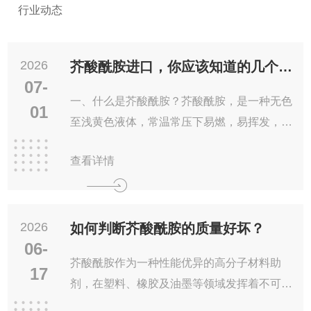
行业动态
联系我们
2026
芥酸酰胺进口，你应该知道的几个问题
07-
一、什么是芥酸酰胺？芥酸酰胺，是一种无色
01
至浅黄色液体，常温常压下易燃，易挥发，有
强烈的刺激性气味。它是合成某些农药、杀虫
查看详情
剂、医药等化学品的重要原料。二、芥酸酰胺
2026
如何判断芥酸酰胺的质量好坏？
06-
芥酸酰胺作为一种性能优异的高分子材料助
17
剂，在塑料、橡胶及油墨等领域发挥着不可替
代的作用。然而，市面上产品质量参差不齐，