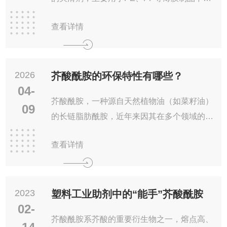
用来降低摩擦系数，让薄膜开口更顺畅。但很
查看详情
多朋友在实际生产中可能会遇到这样的问题
2026
芥酸酰胺的环保特性有哪些？
04-
芥酸酰胺，一种源自天然植物油（如菜籽油）
09
的长链脂肪酰胺，近年来因其在多个领域的广
泛应用和显著的环保优势而备受关注。作为一
查看详情
种生物基材料，芥酸酰胺的环保特性主要体现
2023
塑料工业助剂中的“能手”芥酸酰胺
02-
芥酸酰胺系芥酸的重要衍生物之一，熔点高、