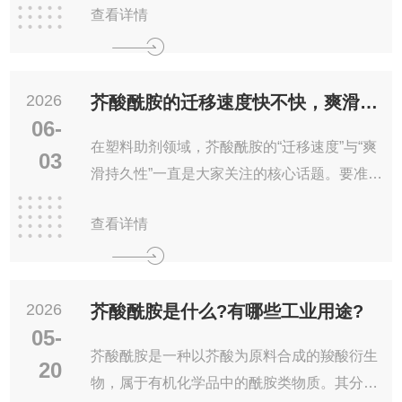
查看详情
如何准确判断其质量好坏，直接关系到下游制
品
2026
芥酸酰胺的迁移速度快不快，爽滑效果持久吗？
06-
在塑料助剂领域，芥酸酰胺的“迁移速度”与“爽
03
滑持久性”一直是大家关注的核心话题。要准确
回答这个问题，我们需要把它放在整个爽滑剂
查看详情
家族中进行对比，才能看清它的真实表
2026
芥酸酰胺是什么?有哪些工业用途?
05-
芥酸酰胺是一种以芥酸为原料合成的羧酸衍生
20
物，属于有机化学品中的酰胺类物质。其分子