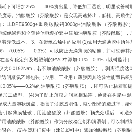
消耗下可增加25%——40%挤出量，降低加工温度，明显改善
度等。油酸酰胺（芥酸酰胺）是实现高速挤出，低耗、高质生产LLD
LDPE9500g+重质碳酸钙3000g+油酸酰胺（芥酸酰胺）10
E）电缆绝缘料和全塑通信电缆护套中添加油酸酰胺（芥酸酰胺）
着降低成本。 3、在聚氯乙烯中的应用 (1)农用无滴薄膜中
）（0.05%——0.3%）可以防止无滴薄膜的粘连，并可改
2)在含有稳定剂及增塑剂的PVC中添加0.1%—0.3%（以树
为0.0192N/m，若不加油酸酰胺（芥酸酰胺），剥离强度达0.0
质透明聚氯乙烯包装（农用、工业用）薄膜因其绝缘性能而易积
0.05%——0.2%的油酸酰胺（芥酸酰胺），即可防止粘着
延加工成型。 (4)为了防止薄膜之间互相粘连，通常在树脂中
易形成大量泡状斑点，损害了薄膜透明性，减少阳光的透过率，给
会引起薄膜扯破，用油酸酰胺（芥酸酰胺）预先处理后，可避免上
并用油酸酰胺（芥酸酰胺）作为分散稳定剂和润滑剂，可以制成
退色。 (6)在塑料门窗中（建筑塑料中）添加油酸酰胺（芥酸