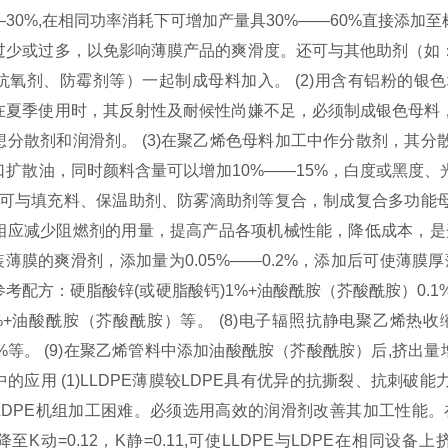
—30%,在相同功率消耗下可增加产量具30%——60%直接添
过少或过多，以免影响薄膜产品的爽滑度。还可与其他助剂（如
抗氧剂、防霉剂等）一起制成母料加入。 (2)用含有铝粉的银
在夏季使用时，其反射性及耐候性尚嫌不足，必须制成银色母料
想分散剂和润滑剂。 (3)在聚乙烯色母料加工中作分散剂，其
口扩散油，同时颜料含量可以增加10%——15%，白度或黑度
(4)可与填充料、保温助剂、防雾滴助剂等复合，制成复合多功
相应减少阻燃剂的用量，提高产品各项机械性能，降低成本，是开
装薄膜的爽滑剂，添加量为0.05%——0.2%，添加后可使薄膜厚
考配方：硬脂酸锌(或硬脂酸钙)1%+油酸酰胺（芥酸酰胺）0.1%
0%+油酸酰胺（芥酸酰胺）等。 (8)电子辐照抗静电聚乙烯
0.1%等。 (9)在聚乙烯管料中添加油酸酰胺（芥酸酰胺）后,挤
的应用 (1)LLDPE薄膜较LDPE具有优异的抗撕裂、抗刺
DPE机组加工困难。必须选用高效的润滑剂改善其加工性能。在
至K动=0.12，K静=0.11,可使LLDPE与LDPE在相同