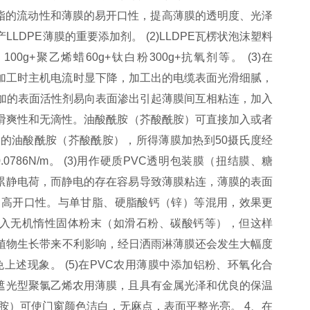
树脂的流动性和薄膜的易开口性，提高薄膜的透明度、光泽
PE薄膜的重要添加剂。 (2)LLDPE瓦楞状泡沫塑料
0g+聚乙烯蜡60g+钛白粉300g+抗氧剂等。 (3)在
，加工时主机电流时显下降，加工出的电缆表面光滑细腻，
所添加的表面活性剂易向表面渗出引起薄膜间互相粘连，加入
善其滑爽性和无滴性。油酸酰胺（芥酸酰胺）可直接加入或者
脂汁）的油酸酰胺（芥酸酰胺），所得薄膜加热到50摄氏度经
786N/m。 (3)用作硬质PVC透明包装膜（扭结膜、糖
累静电荷，而静电的存在容易导致薄膜粘连，薄膜的表面
和提高开口性。与单甘脂、硬脂酸钙（锌）等混用，效果更
混入无机惰性固体粉末（如滑石粉、碳酸钙等），但这样
植物生长带来不利影响，经日洒雨淋薄膜还会发生大幅度
述现象。 (5)在PVC农用薄膜中添加铝粉、环氧化合
遮光型聚氯乙烯农用薄膜，且具有金属光泽和优良的保温
酰胺）可使门窗颜色洁白，无麻点，表面平整光亮。 4、在