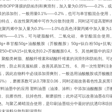
用作BOPP薄膜的防粘剂和爽滑剂，加入量为0.05%——0.2%
的添加剂，一般用量0.1%——0.2%，也可与单甘酯混合使用，
的特点，在改性聚丙烯中可作为分散剂使用，同时还可提高塑料
聚丙烯中加入量为0.3%——1.0%在高色泽聚丙烯中加入量为1.
06%——0.1%，可与硬脂酸钙、二氧化硅、单甘酯混合使用
000g+单甘酯50g+油酸酰胺（芥酸酰胺）50g+钛白粉50g+
胶50+EVA15+抗氧化剂0.2+芥酸酰胺0.4。 5、其他树脂
、聚酯类树脂、醋酸纤维素和硝酸纤维素的润滑剂和防粘剂。可
滑性，防止和克服粘膜，改善其易加工性。 6、用一次性塑料注
高，因此在物料中必须添加滑爽剂，一般选用油酸酰胺或芥酸酰胺
05%），磨擦系数可从0.7降至0.06，同时还能改善着色性及
、塑料油墨中的应用 塑料油墨（油漆、涂料）中添加油酸酰胺（
性、抗擦伤性、抗掉色性、耐磨损性；此外还可以改善油墨在印
艳。与聚乙烯蜡混合使用，是印刷油墨组分中最好的抗透印和刮
粉末涂料分散剂和润滑剂。