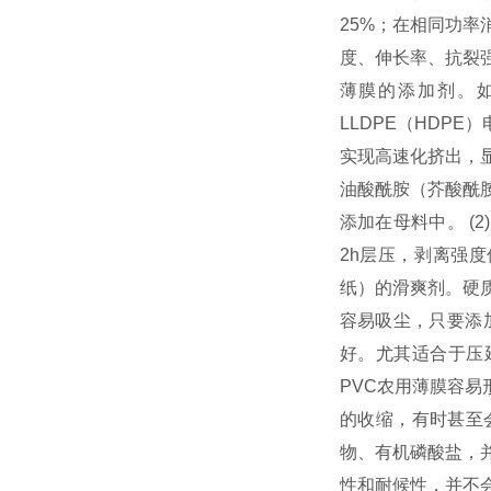
25%；在相同功率
度、伸长率、抗裂强
薄膜的添加剂。如：L
LLDPE（HDP
实现高速化挤出，显
油酸酰胺（芥酸酰胺
添加在母料中。 (
2h层压，剥离强度仅
纸）的滑爽剂。硬
容易吸尘，只要添加
好。尤其适合于压
PVC农用薄膜容
的收缩，有时甚至
物、有机磷酸盐，
性和耐候性，并不会