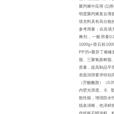
聚丙烯中应用 (1)
明度聚丙烯复合薄膜
填充料具有高分散
参考用量：在高填充
爽剂，一般用量0.
1000g+滑石粉1
PP35+聚异丁烯橡
脂、三聚氧胺树脂
质量，提高制品平
表面润滑要求特别
（芥酸酰胺）（0.
内壁光滑度。 8
散性能，增强防水
线条清晰，色泽鲜
作纸板石蜡涂料、