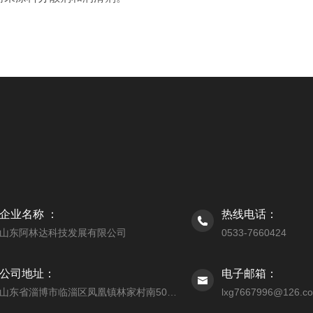
企业名称 ：
热线电话：
山东阿林达科技发展有限公司
0533-7660424
公司地址：
电子邮箱：
山东省淄博市临淄区凤凰镇林家村南500米
lxg7667996@126.c