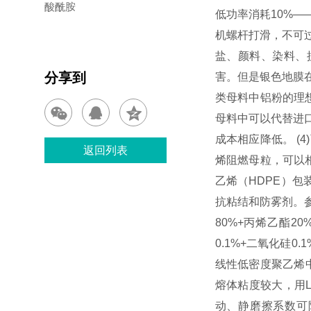
酸酰胺
低功率消耗10%—
机螺杆打滑，不可
盐、颜料、染料、
分享到
害。但是银色地膜
类母料中铝粉的理
母料中可以代替进
成本相应降低。 
返回列表
烯阻燃母粒，可以
乙烯（HDPE）包
抗粘结和防雾剂。参
80%+丙烯乙酯2
0.1%+二氧化硅
线性低密度聚乙烯中
熔体粘度较大，用L
动、静磨擦系数可降