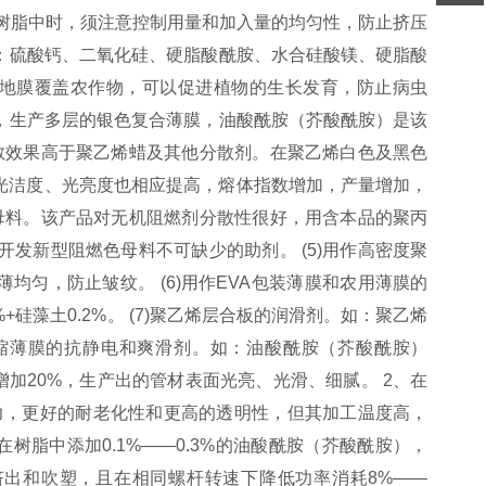
加至树脂中时，须注意控制用量和加入量的均匀性，防止挤压
：硫酸钙、二氧化硅、硬脂酸酰胺、水合硅酸镁、硬脂酸
色地膜覆盖农作物，可以促进植物的生长发育，防止病虫
，生产多层的银色复合薄膜，油酸酰胺（芥酸酰胺）是该
分散效果高于聚乙烯蜡及其他分散剂。在聚乙烯白色及黑色
、光洁度、光亮度也相应提高，熔体指数增加，产量增加，
能母料。该产品对无机阻燃剂分散性很好，用含本品的聚丙
发新型阻燃色母料不可缺少的助剂。 (5)用作高密度聚
薄均匀，防止皱纹。 (6)用作EVA包装薄膜和农用薄膜的
+硅藻土0.2%。 (7)聚乙烯层合板的润滑剂。如：聚乙烯
热收缩薄膜的抗静电和爽滑剂。如：油酸酰胺（芥酸酰胺）
出量增加20%，生产出的管材表面光亮、光滑、细腻。 2、在
破能力，更好的耐老化性和更高的透明性，但其加工温度高，
树脂中添加0.1%——0.3%的油酸酰胺（芥酸酰胺），
设备上挤出和吹塑，且在相同螺杆转速下降低功率消耗8%——