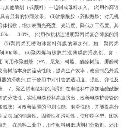
，或与其他助剂（或颜料）一起制成母料加入。 (2)用作高透
具有显着的协同效果。 (3)油酸酰胺（芥酸酰胺）对无机
熔体指数，增加表面光亮度、光洁度、降低加工温度。其
0%——3.0%。 (4)用作抗粘连透明聚丙烯复合薄膜的滑
。 (5)聚丙烯瓦楞泡沫塑料薄膜的添加剂。如：聚丙烯
抗氧剂30g等。 (6)聚丙烯与橡胶共混薄膜的滑爽剂。如：
中的应用 可用作聚酰胺（PA、尼龙）树脂、酚醛树脂、脲醛树
改善树脂本身的流动性能，提高生产效率，改善制品外观
射器的滑爽剂 由于使用中对针管的透明度、强度、弹性及
。 7、聚乙烯电缆料的润滑剂 在电缆料中添加油酸酰胺
炭黑等的分散性，实现电缆粒料高速挤出，改善电缆护套管的
芥酸酰胺）可改善油墨的印刷性能、润滑性能，并能提高分
刷品表面的铺展性、固着性和滑动性，使印刷字型、图案
痕剂。在涂料工业中，用作颜料研磨助剂和分散剂。还用