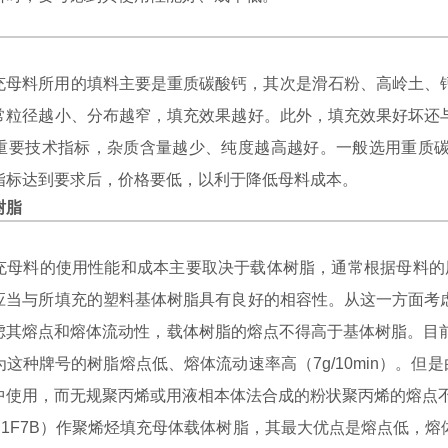
料所用的填料主要是重质碳酸钙，其次是滑石粉、高岭土、钙
常粒径越小、分布越窄，填充效果越好。此外，填充效果好坏还
重要技术指标，杂质含量越少、纯度越高越好。一般选用重质碳
指标达到要求后，价格要低，以利于降低母料成本。
树脂
料的使用性能和成本主要取决于载体树脂，通常根据母料的用途
应当与所填充的塑料基体树脂具有良好的相容性。从这一方面考
其熔点和熔体流动性，载体树脂的熔点不得高于基体树脂。目前，
这种牌号的树脂熔点低、熔体流动速率高（7g/10min）。但是
中使用，而无规聚丙烯或用液相本体法合成的粉状聚丙烯的熔点不
1F7B）作聚烯烃填充母体载体树脂，其最大优点是熔点低，熔