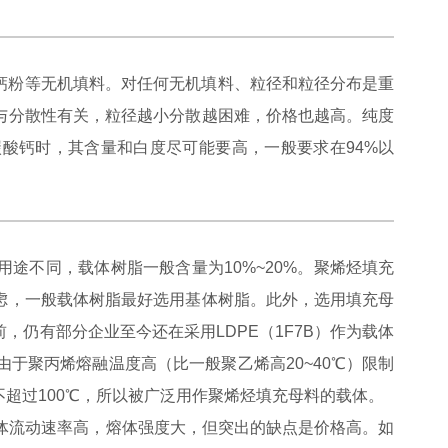
粉等无机填料。对任何无机填料、粒径和粒径分布是重
与分散性有关，粒径越小分散越困难，价格也越高。纯度
酸钙时，其含量和白度尽可能要高，一般要求在94%以
不同，载体树脂一般含量为10%~20%。聚烯烃填充
虑，一般载体树脂最好选用基体树脂。此外，选用填充母
仍有部分企业至今还在采用LDPE（1F7B）作为载体
由于聚丙烯熔融温度高（比一般聚乙烯高20~40℃）限制
超过100℃，所以被广泛用作聚烯烃填充母料的载体。
体流动速率高，熔体强度大，但突出的缺点是价格高。如