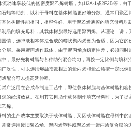
流动速率较低的低密度聚乙烯树脂，如1I2A-1或2F2B等，由于
的石蜡等助剂，以利于母料在基体树脂更好地分散。通常用聚乙
与基体树脂性能相同，相容性好。用于聚乙烯薄膜的填充母料对
品的填充母料，其载体树脂最好选用聚丙烯。从理论上讲，无
国国情，选择液相本体法合成的粉状聚丙烯更为合适，因为它的
会分层。采用聚丙烯作载体，由于聚丙烯热稳定性差，必须同时
脂中，最好先将树脂与各种助剂混合均匀，再按一定比例与填料
泛性，可以选用熔融指数相近的聚丙烯和聚乙烯按一定比例配
丙烯配合可以提高延伸率。
广泛用在合成革制造工艺中，即使载体树脂与基体树脂相容性
可观的经济效益。在用其它树脂作载体制作填充母料时，为了提
苯乙烯。
的生产成本主要取决于载体树脂，又因载体树脂在母料中的含
，常常选用废旧聚乙烯、聚丙烯塑料或聚乙烯一聚丙烯复合膜的